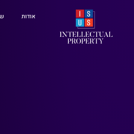
אודות
שי