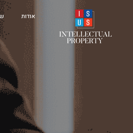
אודות
שי