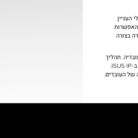
 העניין
וחני שלה – ISUS IP יוצרת את האפשרות
ה בצורה
בדיה. תהליך
זה לעיתים קרובות הינו יקר, הן במונחים כספיים והן במשאבי עובדים. כאן ב-ISUS IP,
 של העובדים,